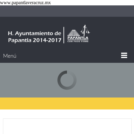
www.papantlaveracruz.mx
Menú