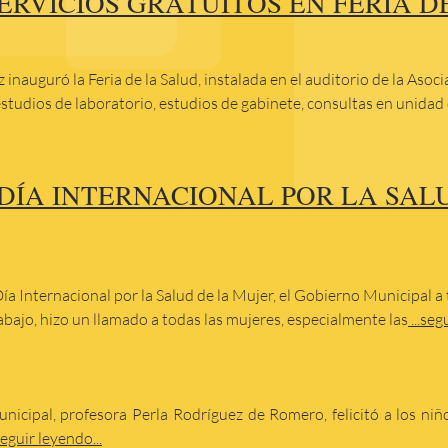
ERVICIOS GRATUITOS EN FERIA D
nauguró la Feria de la Salud, instalada en el auditorio de la Asoci
estudios de laboratorio, estudios de gabinete, consultas en unidad
ÍA INTERNACIONAL POR LA SALU
Día Internacional por la Salud de la Mujer, el Gobierno Municipal a 
abajo, hizo un llamado a todas las mujeres, especialmente las
...seg
icipal, profesora Perla Rodríguez de Romero, felicitó a los niño
eguir leyendo...