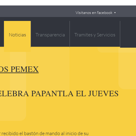
Vísitanos en facebook
Noticias
Transparencia
Tramites y Servicios
OS PEMEX
ELEBRA PAPANTLA EL JUEVES
recibido el bastón de mando al inicio de su