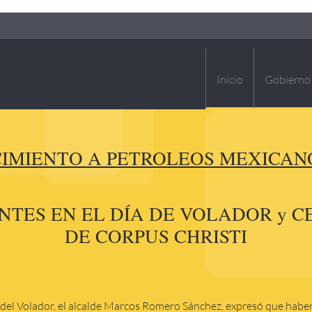
Inicio
Gobierno
IMIENTO A PETROLEOS MEXICAN
TES EN EL DÍA DE VOLADOR y C
DE CORPUS CHRISTI
 del Volador, el alcalde Marcos Romero Sánchez, expresó que haber 