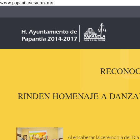
www.papantlaveracruz.mx
RECONOC
RINDEN HOMENAJE A DANZAN
Al encabezar la ceremonia del Día