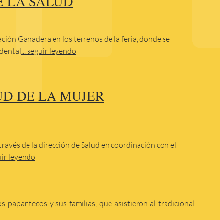
E LA SALUD
ación Ganadera en los terrenos de la feria, donde se
 dental
... seguir leyendo
D DE LA MUJER
través de la dirección de Salud en coordinación con el
uir leyendo
s papantecos y sus familias, que asistieron al tradicional