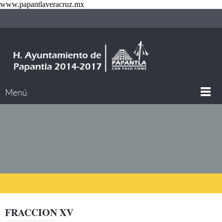
www.papantlaveracruz.mx
Menú
FRACCION XV